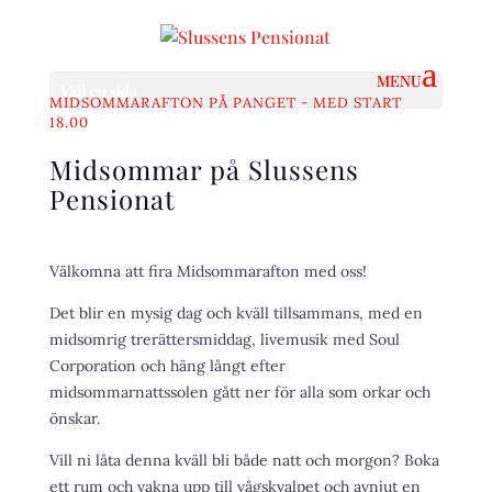
Välj en sida
MIDSOMMARAFTON PÅ PANGET - MED START
18.00
Midsommar på Slussens
Pensionat
Välkomna att fira Midsommarafton med oss!
Det blir en mysig dag och kväll tillsammans, med en
midsomrig trerättersmiddag, livemusik med Soul
Corporation och häng långt efter
midsommarnattssolen gått ner för alla som orkar och
önskar.
Vill ni låta denna kväll bli både natt och morgon? Boka
ett rum och vakna upp till vågskvalpet och avnjut en