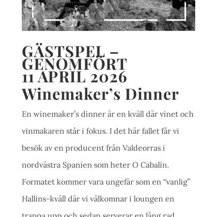
GÄSTSPEL –
GENOMFÖRT
11 APRIL 2026
Winemaker’s Dinner
En winemaker’s dinner är en kväll där vinet och
vinmakaren står i fokus. I det här fallet får vi
besök av en producent från Valdeorras i
nordvästra Spanien som heter O Cabalín.
Formatet kommer vara ungefär som en “vanlig”
Hallins-kväll där vi välkomnar i loungen en
trappa upp och sedan serverar en lång rad