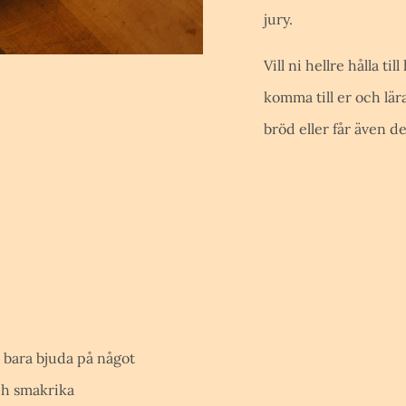
jury.
Vill ni hellre hålla 
komma till er och lär
bröd eller får även de
 bara bjuda på något
ch smakrika