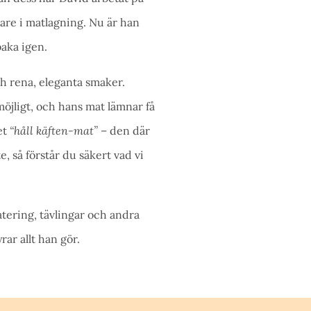
tare i matlagning. Nu är han
baka igen.
h rena, eleganta smaker.
öjligt, och hans mat lämnar få
et
“håll käften-mat”
– den där
e, så förstår du säkert vad vi
tering, tävlingar och andra
ar allt han gör.