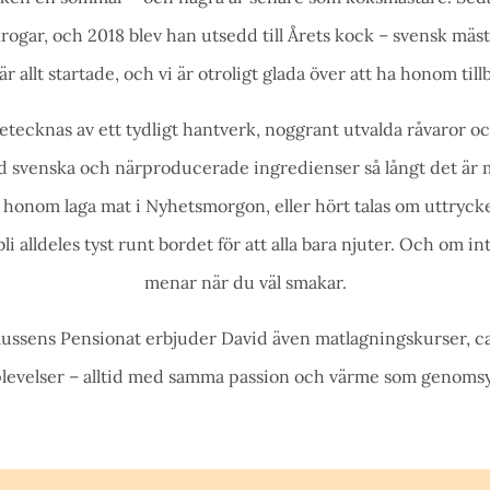
rogar, och 2018 blev han utsedd till Årets kock – svensk mäs
där allt startade, och vi är otroligt glada över att ha honom till
tecknas av ett tydligt hantverk, noggrant utvalda råvaror oc
ed svenska och närproducerade ingredienser så långt det är m
 honom laga mat i Nyhetsmorgon, eller hört talas om uttryck
li alldeles tyst runt bordet för att alla bara njuter. Och om int
menar när du väl smakar.
Slussens Pensionat erbjuder David även matlagningskurser, ca
levelser – alltid med samma passion och värme som genomsyr