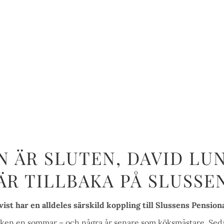
N ÄR SLUTEN, DAVID LU
ÄR TILLBAKA PÅ SLUSSE
st har en alldeles särskild koppling till Slussens Pensiona
isken en sommar – och några år senare som köksmästare. Seda