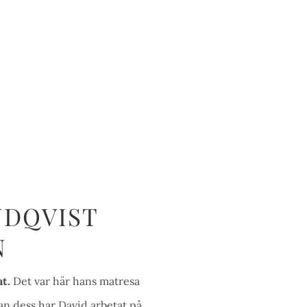
NDQVIST
N
t.
Det var här hans matresa
n dess har David arbetat på