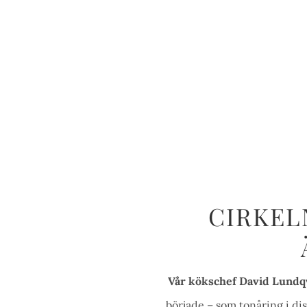
CIRKEL
Vår kökschef David Lundqvi
började – som tonåring i d