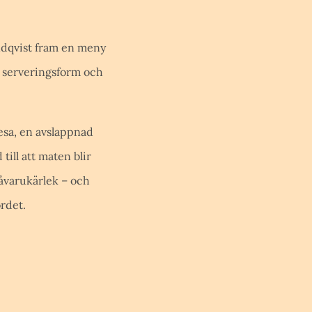
ndqvist fram en meny
er, serveringsform och
esa, en avslappnad
till att maten blir
åvarukärlek – och
ordet.