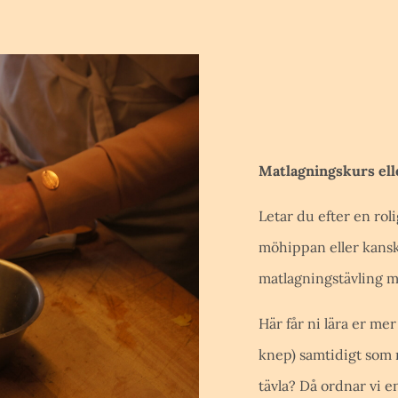
Matlagningskurs ell
Letar du efter en rol
möhippan eller kansk
matlagningstävling m
Här får ni lära er m
knep) samtidigt som n
tävla? Då ordnar vi e