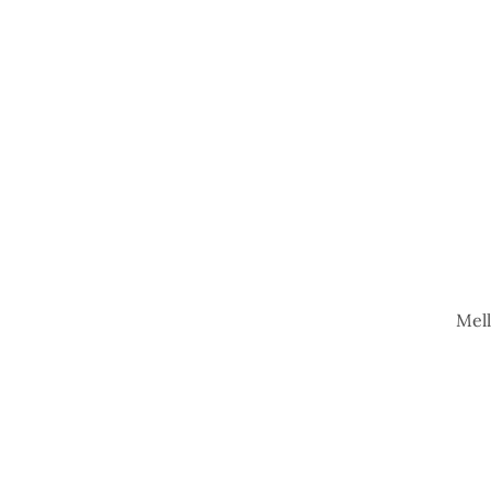
PROGRAM
MATEN
JULBORD
Mell