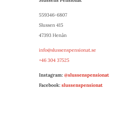
559346-6807
Slussen 415
47393 Henån
info@slussenspensionat.se
+46 304 37525
Instagram:
@slussenspensionat
Facebook:
slussenspensionat