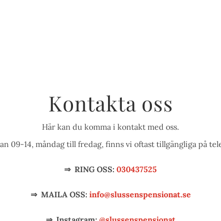
KONFERENS
BRÖLLOP & FEST
HOTELL
HALLINS HU
Kontakta oss
Här kan du komma i kontakt med oss.
an 09-14, måndag till fredag, finns vi oftast tillgängliga på tel
⇒ RING OSS:
030437525
⇒ MAILA OSS:
info@slussenspensionat.se
⇒ Instagram:
@slussenspensionat