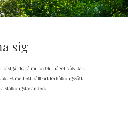
na sig
ästgårds, så miljön blir något självklart
t aktivt med ett hållbart förhållningssätt.
åra ställningstaganden.